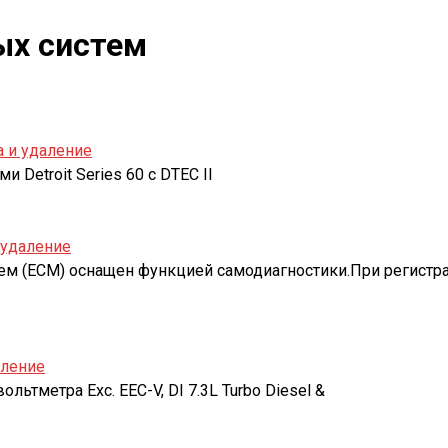
ых систем
а и удаление
 Detroit Series 60 с DTEC II
 удаление
ем (ECM) оснащен функцией самодиагностики.При регистр
аление
тметра Exc. EEC-V, DI 7.3L Turbo Diesel &