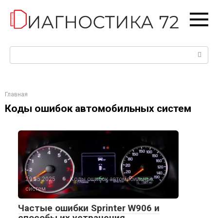
Перейти
к
контенту
Поиск:
Главная
Коды ошибок автомобильных систем
29.05.2025
Коды ошибок автомобильных
систем
Частые ошибки Sprinter W906 и
способы их устранения