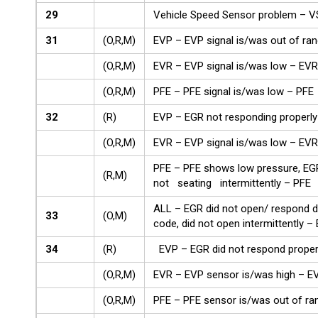
29
Vehicle Speed Sensor problem – 
31
(O,R,M)
EVP – EVP signal is/was out of ra
(O,R,M)
EVR – EVP signal is/was low – EVR
(O,R,M)
PFE – PFE signal is/was low – PFE
32
(R)
EVP – EGR not responding properly
(O,R,M)
EVR – EVP signal is/was low – EVR
PFE – PFE shows low pressure, EG
(R,M)
not seating intermittently – PFE
ALL – EGR did not open/ respond d
33
(O,M)
code, did not open intermittently 
34
(R)
EVP – EGR did not respond properl
(O,R,M)
EVR – EVP sensor is/was high – E
(O,R,M)
PFE – PFE sensor is/was out of ra