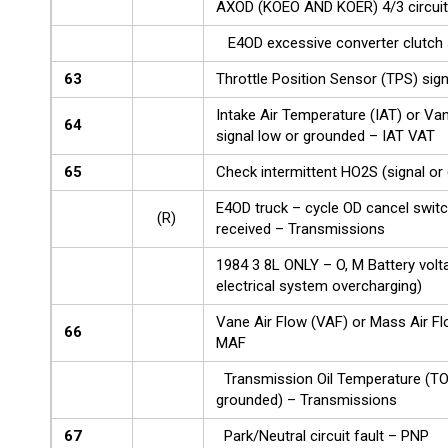
AXOD (KOEO AND KOER) 4/3 circuit 
E4OD excessive converter clutch 
63
Throttle Position Sensor (TPS) sig
Intake Air Temperature (IAT) or Va
64
signal low or grounded – IAT VAT
65
Check intermittent HO2S (signal or
E4OD truck – cycle OD cancel switch
(R)
received – Transmissions
1984 3 8L ONLY – O, M Battery volt
electrical system overcharging)
Vane Air Flow (VAF) or Mass Air F
66
MAF
Transmission Oil Temperature (TOT
grounded) – Transmissions
67
Park/Neutral circuit fault – PNP