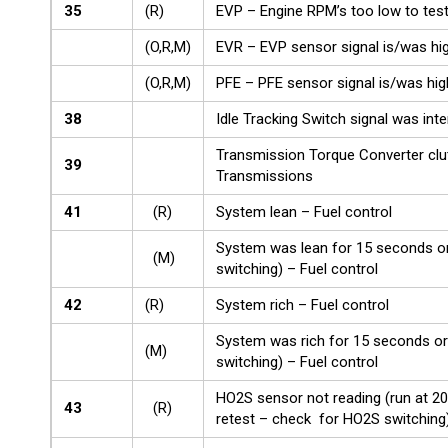
35
(R)
EVP – Engine RPM’s too low to te
(O,R,M)
EVR – EVP sensor signal is/was hi
(O,R,M)
PFE – PFE sensor signal is/was hi
38
Idle Tracking Switch signal was int
Transmission Torque Converter clu
39
Transmissions
41
(R)
System lean – Fuel control
System was lean for 15 seconds 
(M)
switching) – Fuel control
42
(R)
System rich – Fuel control
System was rich for 15 seconds o
(M)
switching) – Fuel control
HO2S sensor not reading (run at 20
43
(R)
retest – check for HO2S switching