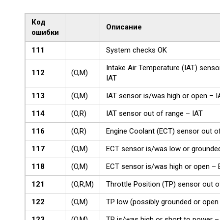
Код
Описание
ошибки
111
System checks OK
Intake Air Temperature (IAT) senso
112
(O,M)
IAT
113
(O,M)
IAT sensor is/was high or open – I
114
(O,R)
IAT sensor out of range – IAT
116
(O,R)
Engine Coolant (ECT) sensor out o
117
(O,M)
ECT sensor is/was low or grounde
118
(O,M)
ECT sensor is/was high or open –
121
(O,R,M)
Throttle Position (TP) sensor out 
122
(O,M)
TP low (possibly grounded or open 
123
(O,M)
TP is/was high or short to power 