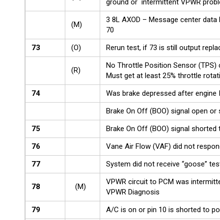
ground or intermittent VPWR prob
3 8L AXOD – Message center data li
(M)
70
73
(O)
Rerun test, if 73 is still output rep
No Throttle Position Sensor (TPS) 
(R)
Must get at least 25% throttle rota
74
Was brake depressed after engine 
Brake On Off (BOO) signal open or
75
Brake On Off (BOO) signal shorted
76
Vane Air Flow (VAF) did not respon
77
System did not receive “goose” te
VPWR circuit to PCM was intermitt
78
(M)
VPWR Diagnosis
79
A/C is on or pin 10 is shorted to p