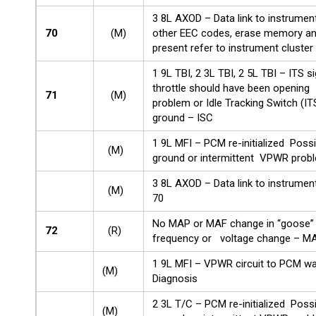
3 8L AXOD – Data link to instrument
70
(M)
other EEC codes, erase memory and 
present refer to instrument cluste
1 9L TBI, 2 3L TBI, 2 5L TBI – ITS
throttle should have been opening
71
(M)
problem or Idle Tracking Switch (IT
ground – ISC
1 9L MFI – PCM re-initialized Possib
(M)
ground or intermittent VPWR prob
3 8L AXOD – Data link to instrument
(M)
70
No MAP or MAF change in “goose” t
72
(R)
frequency or voltage change – 
1 9L MFI – VPWR circuit to PCM w
(M)
Diagnosis
2 3L T/C – PCM re-initialized Possi
(M)