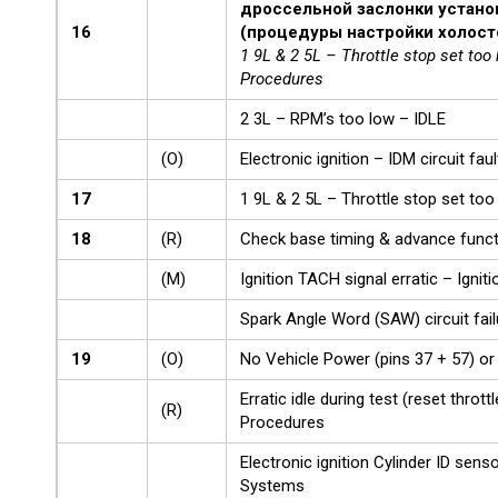
дроссельной заслонки устан
16
(процедуры настройки холост
1 9L & 2 5L – Throttle stop set too 
Procedures
2 3L – RPM’s too low – IDLE
(O)
Electronic ignition – IDM circuit fau
17
1 9L & 2 5L – Throttle stop set too
18
(R)
Check base timing & advance funct
(M)
Ignition TACH signal erratic – Igni
Spark Angle Word (SAW) circuit fail
19
(O)
No Vehicle Power (pins 37 + 57) 
Erratic idle during test (reset thrott
(R)
Procedures
Electronic ignition Cylinder ID sens
Systems