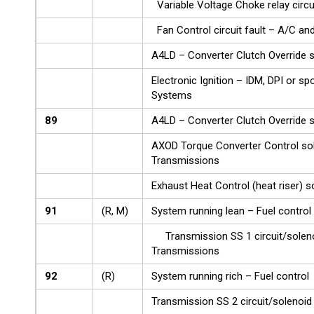
Variable Voltage Choke relay circu
Fan Control circuit fault – A/C and
A4LD – Converter Clutch Override 
Electronic Ignition – IDM, DPI or spo
Systems
89
A4LD – Converter Clutch Override 
AXOD Torque Converter Control sole
Transmissions
Exhaust Heat Control (heat riser) s
91
(R, M)
System running lean – Fuel control
Transmission SS 1 circuit/solen
Transmissions
92
(R)
System running rich – Fuel control
Transmission SS 2 circuit/solenoi