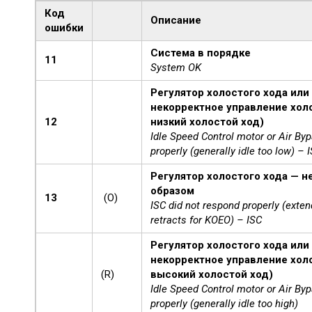
Код
Описание
ошибки
Система в порядке
11
System OK
Регулятор холостого хода ил
некорректное управление хо
12
низкий холостой ход)
Idle Speed Control motor or Air Byp
properly (generally idle too low) – 
Регулятор холостого хода — 
образом
13
(O)
ISC did not respond properly (exten
retracts for KOEO) – ISC
Регулятор холостого хода ил
некорректное управление хо
(R)
высокий холостой ход)
Idle Speed Control motor or Air Byp
properly (generally idle too high)