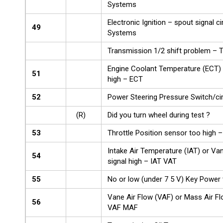
Systems
Electronic Ignition – spout signal ci
49
Systems
Transmission 1/2 shift problem – 
Engine Coolant Temperature (ECT) 
51
high – ECT
52
Power Steering Pressure Switch/ci
(R)
Did you turn wheel during test ?
53
Throttle Position sensor too high 
Intake Air Temperature (IAT) or Va
54
signal high – IAT VAT
55
No or low (under 7 5 V) Key Power
Vane Air Flow (VAF) or Mass Air F
56
VAF MAF