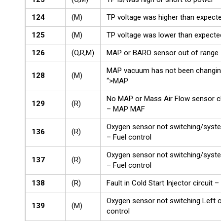
124
(M)
TP voltage was higher than expecte
125
(M)
TP voltage was lower than expected
126
(O,R,M)
MAP or BARO sensor out of range
MAP vacuum has not been changin
128
(M)
“>MAP
No MAP or Mass Air Flow sensor c
129
(R)
– MAP MAF
Oxygen sensor not switching/syste
136
(R)
– Fuel control
Oxygen sensor not switching/syste
137
(R)
– Fuel control
138
(R)
Fault in Cold Start Injector circuit –
Oxygen sensor not switching Left 
139
(M)
control