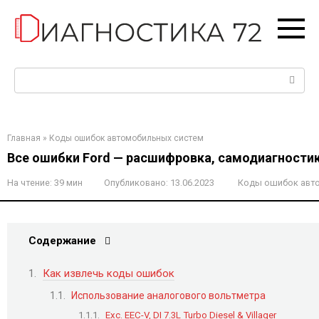
Перейти
к
контенту
Поиск:
Главная
»
Коды ошибок автомобильных систем
Все ошибки Ford — расшифровка, самодиагностик
На чтение:
39 мин
Опубликовано:
13.06.2023
Коды ошибок авт
Содержание
Как извлечь коды ошибок
Использование аналогового вольтметра
Exc. EEC-V, DI 7.3L Turbo Diesel & Villager