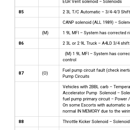
EGR Vent solenoid – Solenoids
85
2 3L T/C Automatic – 3/4-4/3 Shif
CANP solenoid (ALL 1989) – Solen
(M)
1 9L MFI – System has corrected ri
86
2 3L or 2 9L Truck – A4LD 3/4 shif
(M) 1 9L MFI – System has correct
control
Fuel pump circuit fault (check inert
87
(O)
Pump Circuits
Vehicles with 2BBL carb – Tempe
Accelerator Pump Solenoid – Soleno
fuel pump primary circuit – Power 
On some Escorts with automatic sea
normal IN MEMORY due to the wiri
88
Throttle Kicker Solenoid – Solenoi