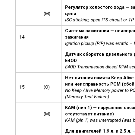
Регулятор холостого хода — з
(M)
цепи
ISC sticking, open ITS circuit or TP
Система зажигания — неиспра
14
зажигания
Ignition pickup (PIP) was erratic –
Датчик оборотов дизельного 
E4OD
E4OD Transmission diesel RPM se
Нет питания памяти Keep Aliv
или неисправность PCM (сбой 
15
(O)
No Keep Alive Memory power to PC
(Memory Test Failure)
KAM (пин 1) — нарушение свя
(M)
отсутствует питание)
KAM (pin 1) was interrupted (was 
Для двигателей 1,9 л. и 2,5 л.