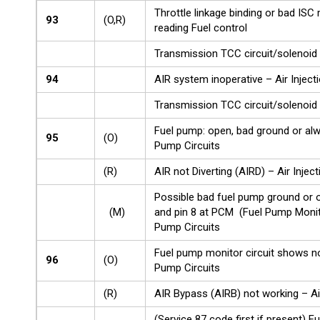
Throttle linkage binding or bad IS
93
(O,R)
reading Fuel control
Transmission TCC circuit/solenoid
94
AIR system inoperative – Air Inject
Transmission TCC circuit/solenoid
Fuel pump: open, bad ground or al
95
(O)
Pump Circuits
(R)
AIR not Diverting (AIRD) – Air Inject
Possible bad fuel pump ground or
(M)
and pin 8 at PCM (Fuel Pump Monito
Pump Circuits
Fuel pump monitor circuit shows n
96
(O)
Pump Circuits
(R)
AIR Bypass (AIRB) not working – Air
(Service 87 code first if present) F