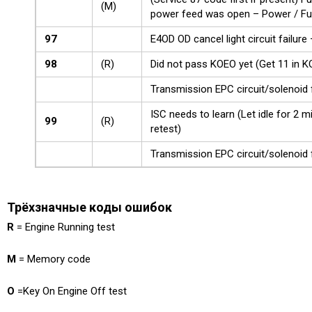
(M)
power feed was open – Power / Fu
97
E4OD OD cancel light circuit failur
98
(R)
Did not pass KOEO yet (Get 11 in KO
Transmission EPC circuit/solenoid 
ISC needs to learn (Let idle for 2
99
(R)
retest)
Transmission EPC circuit/solenoid 
Трёхзначные коды ошибок
R
= Engine Running test
M
= Memory code
O
=Key On Engine Off test