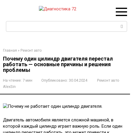
Перейти
к
контенту
Поиск:
Главная
»
Ремонт авто
Почему один цилиндр двигателя перестал
работать — основные причины и решения
проблемы
На чтение:
7 мин
Опубликовано:
30.04.2024
Ремонт авто
AlexSin
Двигатель автомобиля является сложной машиной, в
которой каждый цилиндр играет важную роль. Если один
цилиндр перестает работать, это может привести к