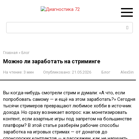
Перейти
к
контенту
Поиск:
Главная
»
Блог
Можно ли заработать на стриминге
На чтение:
3 мин
Опубликовано:
21.05.2026
Блог
AlexSin
Вы когда‑нибудь смотрели стрим и думали: «А что, если
попробовать самому — и ещё на этом заработать?» Сегодня
тысячи стримеров превращают любимое хобби в источник
дохода. Но сразу возникает вопрос: как монетизировать
контент, если азартные игры под запретом на большинстве
платформ? В этой статье разберём рабочие способы
заработка на игровых стримах — от донатов до
спонсорских контрактов — и расскажем, как не нарушить