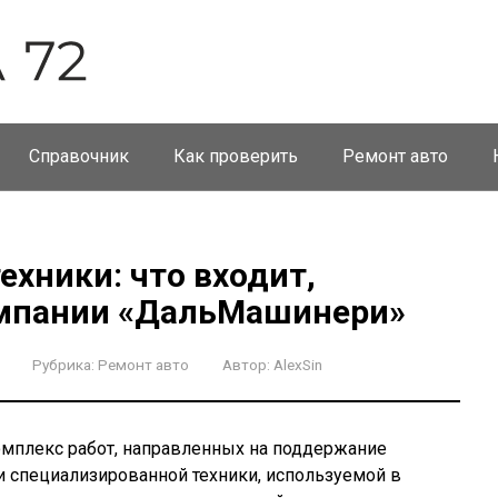
Справочник
Как проверить
Ремонт авто
хники: что входит,
омпании «ДальМашинери»
Рубрика:
Ремонт авто
Автор:
AlexSin
омплекс работ, направленных на поддержание
и специализированной техники, используемой в