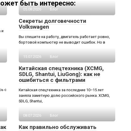
ожет быть интересно:
05.08.2026
Блог
Секреты долговечности
Volkswagen
 и
Вы спешите на работу, двигатель работает ровно,
бортовой компьютер не выводит ошибок. Но в
15.07.2026
Блог
Китайская спецтехника (XCMG,
SDLG, Shantui, LiuGong): как не
ошибиться с фильтрами
сь с
Китайская спецтехника за последние 10–15 лет
заняла заметную долю российского рынка. XCMG,
SDLG, Shantui,
08.07.2026
Блог
как
Как правильно обслуживать