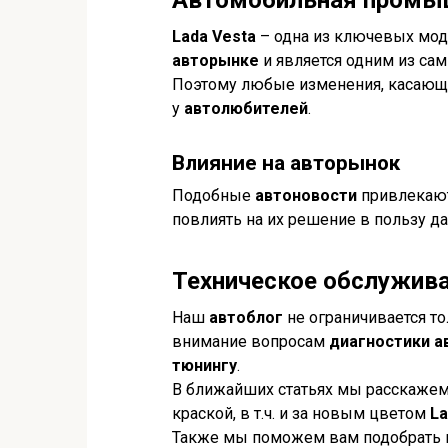
Lada Vesta
– одна из ключевых мо
авторынке
и является одним из са
Поэтому любые изменения, касающи
у
автолюбителей
.
Влияние на авторынок
Подобные
автоновости
привлекают
повлиять на их решение в пользу д
Техническое обслужива
Наш
автоблог
не ограничивается т
внимание вопросам
диагностики 
тюнингу
.
В ближайших статьях мы расскажем 
краской, в т.ч. и за новым цветом
La
Также мы поможем вам подобрать