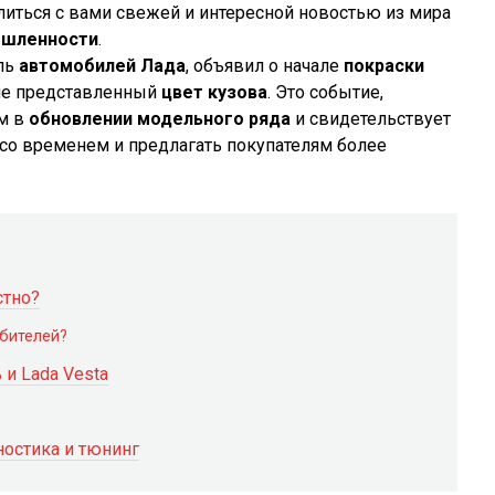
литься с вами свежей и интересной новостью из мира
ышленности
.
ль
автомобилей Лада
, объявил о начале
покраски
не представленный
цвет кузова
. Это событие,
ом в
обновлении модельного ряда
и свидетельствует
 со временем и предлагать покупателям более
стно?
бителей?
и Lada Vesta
ностика и тюнинг