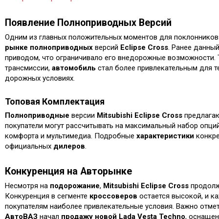
Появление Полноприводных Версий
Одним из главных положительных моментов для поклоннико
рынке
полноприводных
версий
Eclipse Cross
. Ранее данны
приводом, что ограничивало его внедорожные возможности. 
трансмиссии,
автомобиль
стал более привлекательным для те
дорожных условиях.
Топовая Комплектация
Полноприводные
версии
Mitsubishi Eclipse Cross
предлага
покупатели могут рассчитывать на максимальный набор опци
комфорта и мультимедиа. Подробные
характеристики
конкре
официальных
дилеров
.
Конкуренция на Авторынке
Несмотря на
подорожание
,
Mitsubishi Eclipse Cross
продолж
Конкуренция в сегменте
кроссоверов
остается высокой, и к
покупателям наиболее привлекательные условия. Важно отмет
АвтоВАЗ
начал
продажу
новой
Lada Vesta Techno
, оснаще