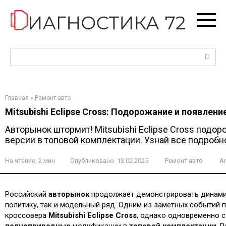
Перейти
к
контенту
Поиск:
Главная
»
Ремонт авто
Mitsubishi Eclipse Cross: Подорожание и появлен
Авторынок штормит! Mitsubishi Eclipse Cross подор
версии в топовой комплектации. Узнай все подробн
На чтение:
2 мин
Опубликовано:
13.02.2025
Ремонт авто
A
Российский
авторынок
продолжает демонстрировать динами
политику, так и модельный ряд. Одним из заметных событий
кроссовера
Mitsubishi Eclipse Cross
, однако одновременно 
полноприводные
модификации в
топовой комплектации
. 