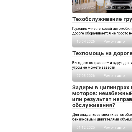
08.05.2026
Ремонт авто
Техобслуживание гру
Грузовик — не легковой автомобиль
дороге оборачивается не просто н
15.04.2026
Ремонт авто
Техпомощь на дорог
Вы едете по трассе — и вдруг двиг
утром не можете завести
27.03.2026
Ремонт авто
Задиры в цилиндрах 
моторов: неизбежный
или результат непра
обслуживания?
Для владельцев многих автомобиле
бензиновыми двигателями объемом
01.12.2025
Ремонт авто