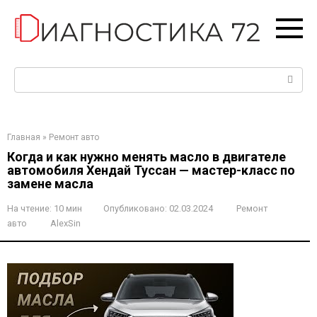
Перейти
к
контенту
Поиск:
Главная
»
Ремонт авто
Когда и как нужно менять масло в двигателе
автомобиля Хендай Туссан — мастер-класс по
замене масла
На чтение:
10 мин
Опубликовано:
02.03.2024
Ремонт
авто
AlexSin