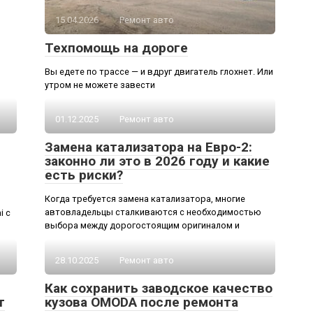
15.04.2026
Ремонт авто
Техпомощь на дороге
Вы едете по трассе — и вдруг двигатель глохнет. Или
утром не можете завести
01.12.2025
Ремонт авто
Замена катализатора на Евро-2:
законно ли это в 2026 году и какие
есть риски?
Когда требуется замена катализатора, многие
автовладельцы сталкиваются с необходимостью
i с
выбора между дорогостоящим оригиналом и
28.10.2025
Ремонт авто
Как сохранить заводское качество
т
кузова OMODA после ремонта