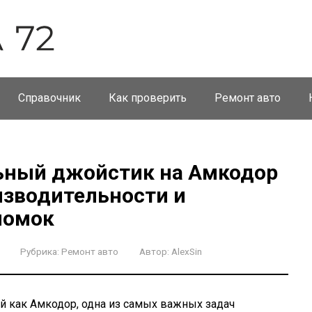
Справочник
Как проверить
Ремонт авто
ьный джойстик на Амкодор
зводительности и
ломок
Рубрика:
Ремонт авто
Автор:
AlexSin
ой как Амкодор, одна из самых важных задач