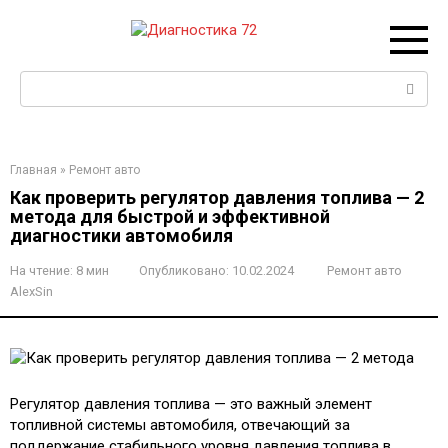
Перейти
к
контенту
Поиск:
Главная
»
Ремонт авто
Как проверить регулятор давления топлива — 2
метода для быстрой и эффективной
диагностики автомобиля
На чтение:
8 мин
Опубликовано:
10.02.2024
Ремонт авто
AlexSin
Регулятор давления топлива — это важный элемент
топливной системы автомобиля, отвечающий за
поддержание стабильного уровня давления топлива в