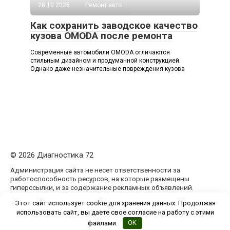
28.10.2025
Ремонт авто
Как сохранить заводское качество
кузова OMODA после ремонта
Современные автомобили OMODA отличаются
стильным дизайном и продуманной конструкцией.
Однако даже незначительные повреждения кузова
© 2026 Диагностика 72
Администрация сайта не несет ответственности за
работоспособность ресурсов, на которые размещены
гиперссылки, и за содержание рекламных объявлений.
Администрация сайта может не разделять мнения
Этот сайт использует cookie для хранения данных. Продолжая
авторов статей, размещённых на сайте diagnostika72.ru.
использовать сайт, вы даете свое согласие на работу с этими
файлами.
OK