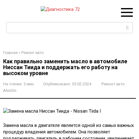
Перейти
к
контенту
Поиск:
Главная
»
Ремонт авто
Как правильно заменить масло в автомобиле
Ниссан Тиида и поддержать его работу на
высоком уровне
На чтение:
3 мин
Опубликовано:
05.02.2024
Ремонт авто
AlexSin
Замена масла в двигателе является одной из самых важных
процедур владения автомобилем. Она позволяет
поддерживать двигатель в рабочем состоянии, увеличивает