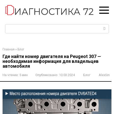
Перейти
к
контенту
Поиск:
Главная
»
Блог
Где найти номер двигателя на Peugeot 307 —
необходимая информация для владельцев
автомобиля
На чтение:
5 мин
Опубликовано:
10.03.2024
Блог
AlexSin