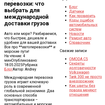
перевозки: что
Блог
выбрать для
Датчики
международной
Как проверить
Коды ошибок
доставки грузов
автомобильных
систем
Авто или море? Разбираемся,
Новости
что быстрее, дешевле и
Ремонт авто
удобнее для вашей доставки.
Справочник
Все про **автоперевозки** и
Свежие записи
морские пути!
На чтение:
4
OMODA C5
мин
Опубликовано:
Секреты
18.05.2025
Рубрика:
долговечности
Блог
Автор:
Andrey
Volkswagen
Tank 300 не просто
Международная перевозка
внедорожник
грузов играет ключевую
Как цветы без
роль в современной
повода меняют
глобальной экономике. Два
отношения
основных способа
транспортировки –
автомобильные и морские