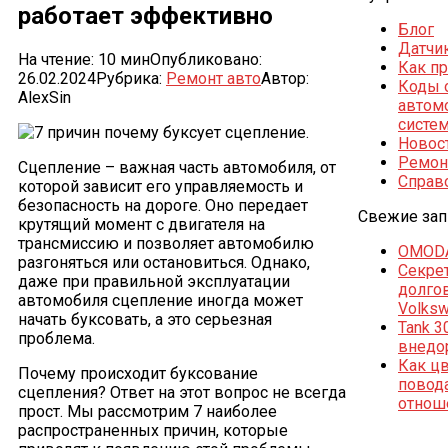
работает эффективно
Блог
Датчи
На чтение:
10 мин
Опубликовано:
Как п
26.02.2024
Рубрика:
Ремонт авто
Автор:
Коды 
AlexSin
автом
систе
Новос
Ремон
Сцепление – важная часть автомобиля, от
Справ
которой зависит его управляемость и
безопасность на дороге. Оно передает
Свежие зап
крутящий момент с двигателя на
трансмиссию и позволяет автомобилю
OMODA
разгоняться или остановиться. Однако,
Секре
даже при правильной эксплуатации
долго
автомобиля сцепление иногда может
Volks
начать буксовать, а это серьезная
Tank 3
проблема.
внедо
Как ц
Почему происходит буксование
повод
сцепления? Ответ на этот вопрос не всегда
отнош
прост. Мы рассмотрим 7 наиболее
распространенных причин, которые