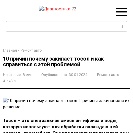
Перейти
к
контенту
Поиск:
Главная
»
Ремонт авто
10 причин почему закипает тосол и как
справиться с этой проблемой
На чтение:
8 мин
Опубликовано:
30.01.2024
Ремонт авто
AlexSin
Тосол – это специальная смесь антифриза и воды,
которую используют для обработки охлаждающей