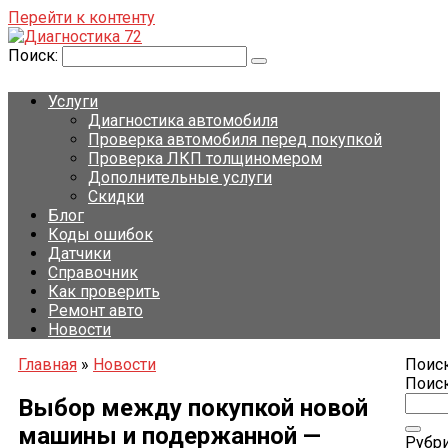
Перейти к контенту
Поиск:
Услуги
Диагностика автомобиля
Проверка автомобиля перед покупкой
Проверка ЛКП толщиномером
Дополнительные услуги
Скидки
Блог
Коды ошибок
Датчики
Справочник
Как проверить
Ремонт авто
Новости
Главная
»
Новости
Поиск
Поиск
Выбор между покупкой новой
машины и подержанной —
Рубр