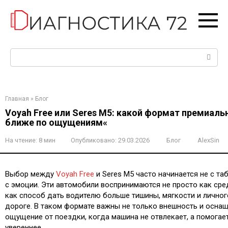
Перейти
к
контенту
Поиск:
Главная
»
Блог
Voyah Free или Seres M5: какой формат премиаль
ближе по ощущениям«
На чтение:
8 мин
Опубликовано:
29.03.2026
Блог
AlexSin
Выбор между
Voyah Free
и Seres M5 часто начинается не с та
с эмоции. Эти автомобили воспринимаются не просто как сре
как способ дать водителю больше тишины, мягкости и личног
дороге. В таком формате важны не только внешность и оснащ
ощущение от поездки, когда машина не отвлекает, а помогает
увереннее.