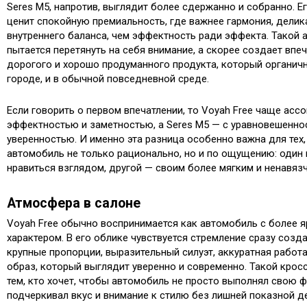
Seres M5, напротив, выглядит более сдержанно и собранно. Ег
ценит спокойную премиальность, где важнее гармония, дели
внутреннего баланса, чем эффектность ради эффекта. Такой 
пытается перетянуть на себя внимание, а скорее создает впеч
дорогого и хорошо продуманного продукта, который органичн
городе, и в обычной повседневной среде.
Если говорить о первом впечатлении, то Voyah Free чаще ассо
эффектностью и заметностью, а Seres M5 — с уравновешенно
уверенностью. И именно эта разница особенно важна для тех,
автомобиль не только рационально, но и по ощущению: один
нравиться взглядом, другой — своим более мягким и ненавяз
Атмосфера в салоне
Voyah Free обычно воспринимается как автомобиль с более 
характером. В его облике чувствуется стремление сразу созда
крупные пропорции, выразительный силуэт, аккуратная работ
образ, который выглядит уверенно и современно. Такой кро
тем, кто хочет, чтобы автомобиль не просто выполнял свою ф
подчеркивал вкус и внимание к стилю без лишней показной д