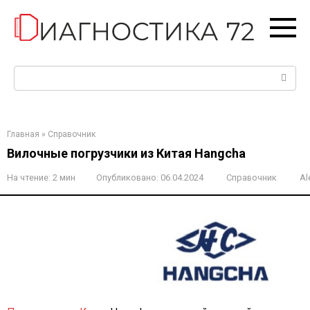
Перейти
к
контенту
Поиск:
Главная
»
Справочник
Вилочные погрузчики из Китая Hangcha
На чтение:
2 мин
Опубликовано:
06.04.2024
Справочник
Al