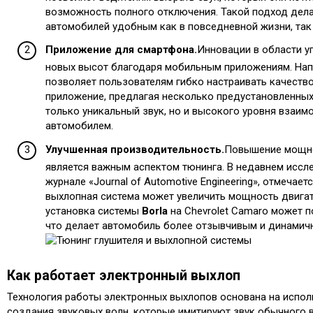
возможность полного отключения. Такой подход дел
автомобилей удобным как в повседневной жизни, так 
Приложение для смартфона.
Инновации в области у
новых высот благодаря мобильным приложениям. Нап
позволяет пользователям гибко настраивать качество
приложение, предлагая несколько предустановленных
только уникальный звук, но и высокого уровня взаим
автомобилем.
Улучшенная производительность.
Повышение мощно
является важным аспектом тюнинга. В недавнем иссл
журнале «Journal of Automotive Engineering», отмечает
выхлопная система может увеличить мощность двигате
установка системы
Borla
на Chevrolet Camaro может п
что делает автомобиль более отзывчивым и динамич
Как работает электронный выхлоп
Технология работы электронных выхлопов основана на испо
создания звуковых волн, которые имитируют звук обычного 