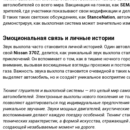
автолюбителей со всего мира. Вакцинация на гонках, как
SEM
зрителей, где участники показывают свои модификации и дел
В таких таких светских обсуждениях, как
StanceNation
, авто
демонстрируя, как выхлопная система может значительно изм
Эмоциональная связь и личные истории
Звук выхлопа часто становится личной историей. Один авто
свой
Nissan 370Z
, делится, как уникальный звук выхлопа ст
приключений. Он вспоминает о том, как в тишине ночного гор
внимание, вызывая восхищенные взгляды прохожих и постоя
газа. Важность звука выхлопа становится очевидной в таких 
выделяет автомобиль, но и создаёт уникальное восприятие с
Тюнинг глушителя и выхлопной системы — это целый мир сам
автолюбителей. Электронные выхлопы нового поколения не тол
позволяют адаптироваться под индивидуальные предпочтения 
уникальное звучание. Звуки мощных двигателей, акустически
воспоминания делают каждую поездку особенной. Тюнинг ста
технических характеристик, а формой искусства, отражающей 
создающей незабываемые момент на дороге.