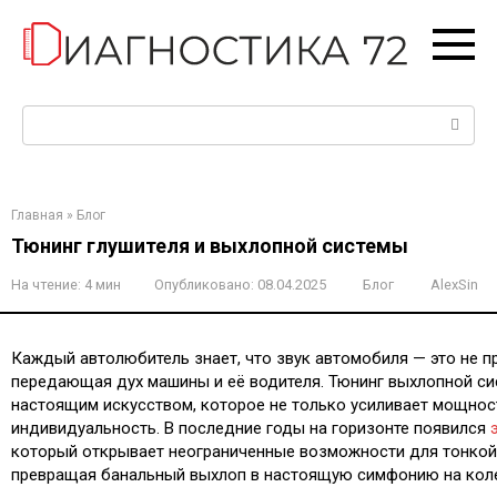
Перейти
к
контенту
Поиск:
Главная
»
Блог
Тюнинг глушителя и выхлопной системы
На чтение:
4 мин
Опубликовано:
08.04.2025
Блог
AlexSin
Каждый автолюбитель знает, что звук автомобиля — это не пр
передающая дух машины и её водителя. Тюнинг выхлопной си
настоящим искусством, которое не только усиливает мощнос
индивидуальность. В последние годы на горизонте появился
который открывает неограниченные возможности для тонкой 
превращая банальный выхлоп в настоящую симфонию на коле