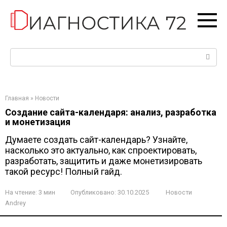
Перейти
к
контенту
Поиск:
Главная
»
Новости
Создание сайта-календаря: анализ, разработка
и монетизация
Думаете создать сайт-календарь? Узнайте,
насколько это актуально, как спроектировать,
разработать, защитить и даже монетизировать
такой ресурс! Полный гайд.
На чтение:
3 мин
Опубликовано:
30.10.2025
Новости
Andrey