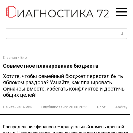
Перейти
к
контенту
Поиск:
Главная
»
Блог
Совместное планирование бюджета
Хотите, чтобы семейный бюджет перестал быть
яблоком раздора? Узнайте, как планировать
финансы вместе, избегать конфликтов и достичь
общих целей!
На чтение:
4 мин
Опубликовано:
20.08.2025
Блог
Andrey
Распределение финансов – краеугольный камень крепкой
семьи. Непрозрачность и разногласия в этом вопросе часто