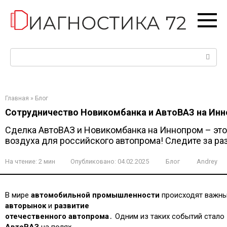
Перейти
к
контенту
Поиск:
Главная
»
Блог
Сотрудничество Новикомбанка и АвтоВАЗ на Ин
Сделка АвтоВАЗ и Новикомбанка на Иннопром – это 
воздуха для российского автопрома! Следите за ра
На чтение:
2 мин
Опубликовано:
04.02.2025
Блог
Andrey
В мире
автомобильной промышленности
происходят важны
авторынок
и
развитие
отечественного автопрома
․ Одним из таких событий стал
АвтоВАЗ
на полях