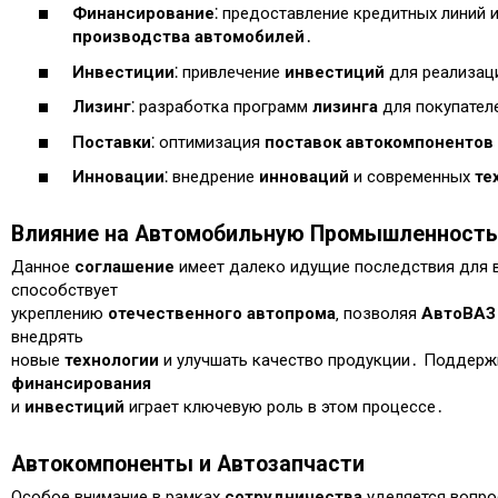
Финансирование
⁚ предоставление кредитных линий
производства автомобилей
․
Инвестиции
⁚ привлечение
инвестиций
для реализац
Лизинг
⁚ разработка программ
лизинга
для покупател
Поставки
⁚ оптимизация
поставок
автокомпонентов
Инновации
⁚ внедрение
инноваций
и современных
те
Влияние на Автомобильную Промышленность
Данное
соглашение
имеет далеко идущие последствия для 
способствует
укреплению
отечественного автопрома
‚ позволяя
АвтоВАЗ
внедрять
новые
технологии
и улучшать качество продукции․ Поддерж
финансирования
и
инвестиций
играет ключевую роль в этом процессе․
Автокомпоненты и Автозапчасти
Особое внимание в рамках
сотрудничества
уделяется вопр