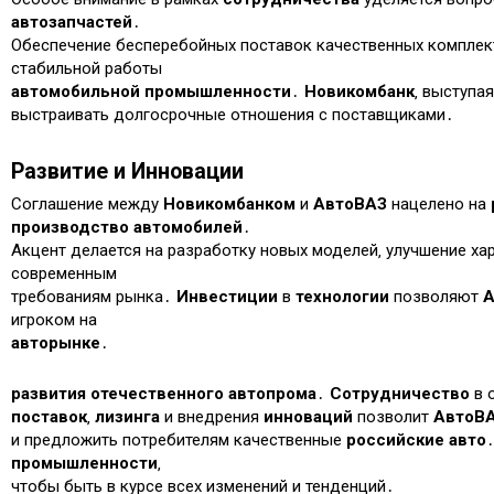
автозапчастей
․
Обеспечение бесперебойных поставок качественных компле
стабильной работы
автомобильной промышленности
․
Новикомбанк
‚ выступа
выстраивать долгосрочные отношения с поставщиками․
Развитие и Инновации
Соглашение между
Новикомбанком
и
АвтоВАЗ
нацелено на
производство автомобилей
․
Акцент делается на разработку новых моделей‚ улучшение ха
современным
требованиям рынка․
Инвестиции
в
технологии
позволяют
А
игроком на
авторынке
․
развития
отечественного автопрома
․
Сотрудничество
в 
поставок
‚
лизинга
и внедрения
инноваций
позволит
АвтоВ
и предложить потребителям качественные
российские авто
промышленности
‚
чтобы быть в курсе всех изменений и тенденций․