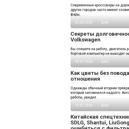
Современные кроссоверы на доро
других городов часто имеют схожи
фары,
05.08.2026
Блог
Секреты долговечно
Volkswagen
Вы спешите на работу, двигатель р
бортовой компьютер не выводит ош
30.07.2026
Блог
Как цветы без повод
отношения
Однажды обычный вторник преврат
который запомнился надолго. Ант
работы, увидел
15.07.2026
Блог
Китайская спецтехни
SDLG, Shantui, LiuGong
ошибиться с фильтр