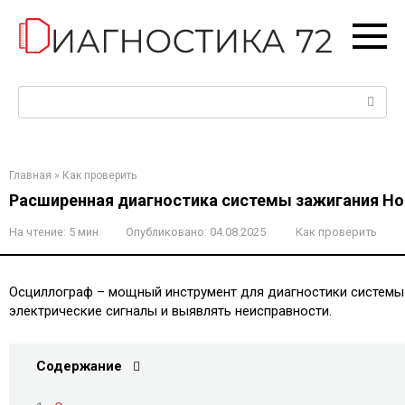
Перейти
к
контенту
Поиск:
Главная
»
Как проверить
Расширенная диагностика системы зажигания H
На чтение:
5 мин
Опубликовано:
04.08.2025
Как проверить
Осциллограф – мощный инструмент для диагностики системы 
электрические сигналы и выявлять неисправности.
Содержание