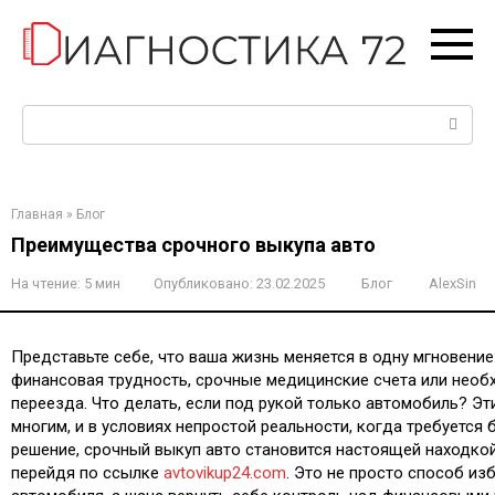
Перейти
к
контенту
Поиск:
Главная
»
Блог
Преимущества срочного выкупа авто
На чтение:
5 мин
Опубликовано:
23.02.2025
Блог
AlexSin
Представьте себе, что ваша жизнь меняется в одну мгновени
финансовая трудность, срочные медицинские счета или нео
переезда. Что делать, если под рукой только автомобиль? Э
многим, и в условиях непростой реальности, когда требуется
решение, срочный выкуп авто становится настоящей находко
перейдя по ссылке
avtovikup24.com
. Это не просто способ из