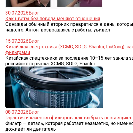
30.07.2026
Блог
Как цветы без повода меняют отношения
Однажды обычный вторник превратился в день, которы
надолго. Антон, возвращаясь с работы, увидел
15.07.2026
Блог
Китайская спецтехника (XCMG, SDLG, Shantui, LiuGong): к
фильтрами
Китайская спецтехника за последние 10–15 лет заняла
российского рынка. XCMG, SDLG, Shantui,
08.07.2026
Блог
Гарантия и качество фильтров: как выбрать поставщика
Фильтр — деталь, которая работает незаметно, но именно
доживёт ли двигатель