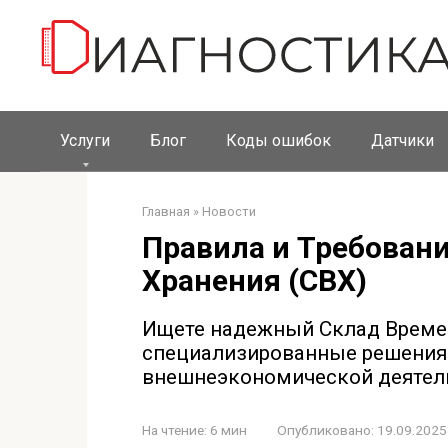
Перейти
к
контенту
Услуги
Блог
Коды ошибок
Датчики
Главная
»
Новости
Правила и Требовани
Хранения (СВХ)
Ищете надежный Склад Време
специализированные решения 
внешнеэкономической деятель
На чтение:
6 мин
Опубликовано:
19.09.2025