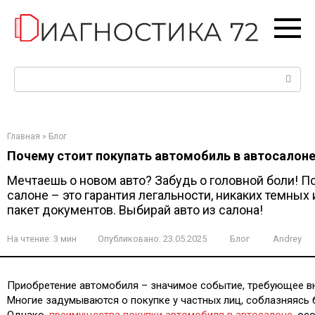
Перейти
к
контенту
Поиск:
Главная
»
Блог
Почему стоит покупать автомобиль в автосалон
Мечтаешь о новом авто? Забудь о головной боли! По
салоне – это гарантия легальности, никаких темных
пакет документов. Выбирай авто из салона!
На чтение:
3 мин
Опубликовано:
23.05.2025
Блог
Andrey
Приобретение автомобиля – значимое событие, требующее в
Многие задумываются о покупке у частных лиц, соблазняясь 
Однако,
преимущества покупки автомобиля в автосалоне
, ос