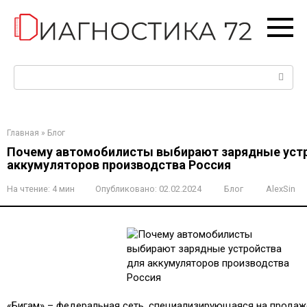
Перейти
к
контенту
Поиск:
Главная
»
Блог
Почему автомобилисты выбирают зарядные уст
аккумуляторов производства Россия
На чтение:
4 мин
Опубликовано:
02.02.2024
Блог
AlexSin
«Бигам» – федеральная сеть, специализирующаяся на продаж