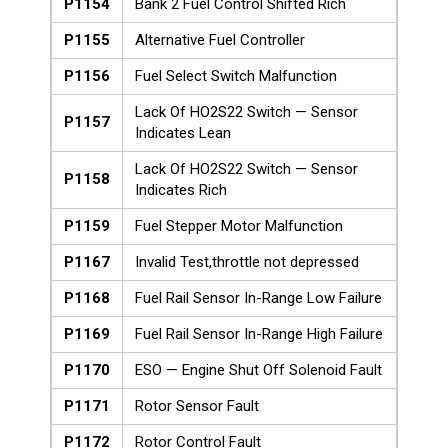
P1154
Bank 2 Fuel Control Shifted Rich
P1155
Alternative Fuel Controller
P1156
Fuel Select Switch Malfunction
Lack Of HO2S22 Switch — Sensor
P1157
Indicates Lean
Lack Of HO2S22 Switch — Sensor
P1158
Indicates Rich
P1159
Fuel Stepper Motor Malfunction
P1167
Invalid Test,throttle not depressed
P1168
Fuel Rail Sensor In-Range Low Failure
P1169
Fuel Rail Sensor In-Range High Failure
P1170
ESO — Engine Shut Off Solenoid Fault
P1171
Rotor Sensor Fault
P1172
Rotor Control Fault