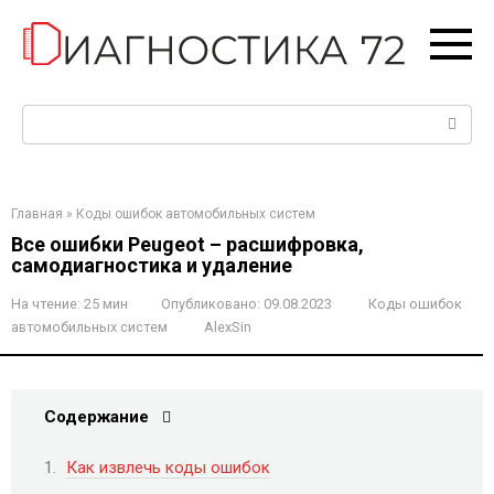
Перейти
к
контенту
Поиск:
Главная
»
Коды ошибок автомобильных систем
Все ошибки Peugeot – расшифровка,
самодиагностика и удаление
На чтение:
25 мин
Опубликовано:
09.08.2023
Коды ошибок
автомобильных систем
AlexSin
Содержание
Как извлечь коды ошибок