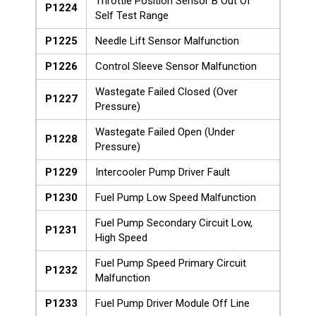
Throttle Position Sensor B Out Of
P1224
Self Test Range
P1225
Needle Lift Sensor Malfunction
P1226
Control Sleeve Sensor Malfunction
Wastegate Failed Closed (Over
P1227
Pressure)
Wastegate Failed Open (Under
P1228
Pressure)
P1229
Intercooler Pump Driver Fault
P1230
Fuel Pump Low Speed Malfunction
Fuel Pump Secondary Circuit Low,
P1231
High Speed
Fuel Pump Speed Primary Circuit
P1232
Malfunction
P1233
Fuel Pump Driver Module Off Line