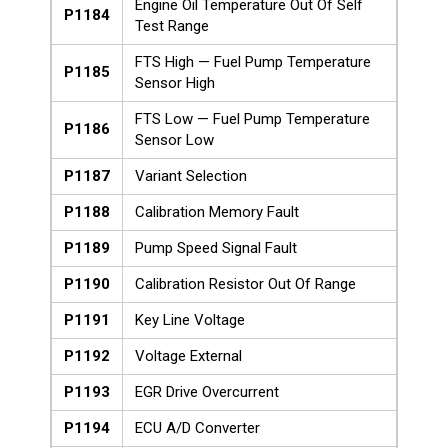
Engine Oil Temperature Out Of Self
P1184
Test Range
FTS High — Fuel Pump Temperature
P1185
Sensor High
FTS Low — Fuel Pump Temperature
P1186
Sensor Low
P1187
Variant Selection
P1188
Calibration Memory Fault
P1189
Pump Speed Signal Fault
P1190
Calibration Resistor Out Of Range
P1191
Key Line Voltage
P1192
Voltage External
P1193
EGR Drive Overcurrent
P1194
ECU A/D Converter