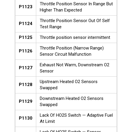
Throttle Position Sensor In Range But
P1123
Higher Than Expected
Throttle Position Sensor Out Of Self
P1124
Test Range
P1125
Throttle position sensor intermittent
Throttle Position (Narrow Range)
P1126
Sensor Circuit Malfunction
Exhaust Not Warm, Downstream O2
P1127
Sensor
Upstream Heated O2 Sensors
P1128
Swapped
Downstream Heated O2 Sensors
P1129
Swapped
Lack Of HO2S Switch — Adaptive Fuel
P1130
At Limit
Lack Of HO2S Switch — Sensor