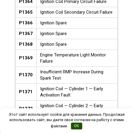
P1364
Ignition Coil Primary Circuit Failure
P1365
Ignition Coil Secondary Circuit Failure
P1366
Ignition Spare
P1367
Ignition Spare
P1368
Ignition Spare
Engine Temperature Light Monitor
P1369
Failure
Insufficient RMP Increase During
P1370
Spark Test
Ignition Coil — Cylinder 1 — Early
P1371
Activation Fault
Ignition Coil — Cylinder 2 — Early
P1372
Activation Fault
Этот сайт использует cookie для хранения данных. Продолжая
использовать сайт, вы даете свое согласие на работу с этими
Ignition Coil — Cylinder 3 — Early
P1373
файлами.
OK
Activation Fault