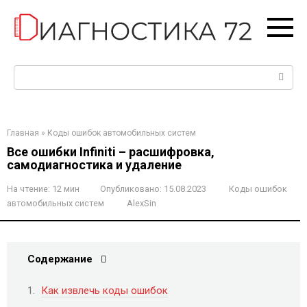
Перейти
к
контенту
Поиск:
Главная
»
Коды ошибок автомобильных систем
Все ошибки Infiniti – расшифровка,
самодиагностика и удаление
На чтение:
12 мин
Опубликовано:
15.08.2023
Коды ошибок
автомобильных систем
AlexSin
Содержание
Как извлечь коды ошибок