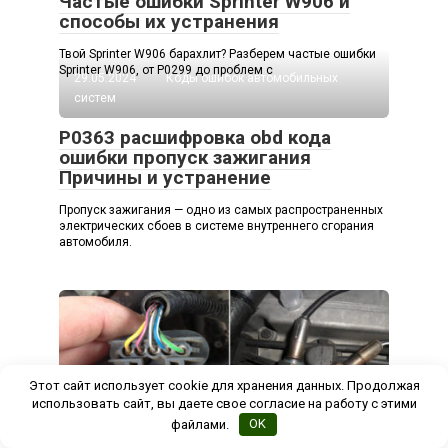
Частые ошибки Sprinter W906 и
способы их устранения
Твой Sprinter W906 барахлит? Разберем частые ошибки
Sprinter W906, от P0299 до проблем с
29.05.2024
Коды ошибок автомобильных
систем
P0363 расшифровка obd кода
ошибки пропуск зажигания
Причины и устранение
Пропуск зажигания — одно из самых распространенных
электрических сбоев в системе внутреннего сгорания
автомобиля.
28.05.2024
Коды ошибок автомобильных
Этот сайт использует cookie для хранения данных. Продолжая
систем
использовать сайт, вы даете свое согласие на работу с этими
файлами.
OK
P0134 нет активности сигнала