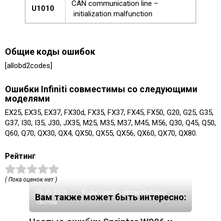
CAN communication line –
U1010
initialization malfunction
Общие коды ошибок
[allobd2codes]
Ошибки Infiniti совместимы со следующими
моделями
EX25, EX35, EX37, FX30d, FX35, FX37, FX45, FX50, G20, G25, G35,
G37, I30, I35, J30, JX35, M25, M35, M37, M45, M56, Q30, Q45, Q50,
Q60, Q70, QX30, QX4, QX50, QX55, QX56, QX60, QX70, QX80.
Рейтинг
( Пока оценок нет )
29.05.2025
Коды ошибок автомобильных
Вам также может быть интересно:
систем