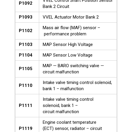
VVEL Control Shaft Position Sensor
P1092
Bank 2 Circuit
P1093
VVEL Actuator Motor Bank 2
Mass air flow (MAF) sensor –
P1102
performance problem
P1103
MAP Sensor High Voltage
P1104
MAP Sensor Low Voltage
MAP — BARO switching valve —
P1105
circuit malfunction
Intake valve timing control solenoid,
P1110
bank 1 – malfunction
Intake valve timing control
P1111
solenoid, bank 1 –
circuit malfunction
Engine coolant temperature
P1119
(ECT) sensor, radiator – circuit