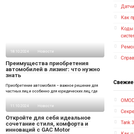
Датч
Как п
Коды
систе
Ремон
18.10.2024
Новости
Спра
Преимущества приобретения
автомобилей в лизинг: что нужно
знать
Свежие
Приобретение автомобиля – важное решение для
частных лиц и особенно для юридических лиц, где
OMOD
11.10.2024
Новости
Секре
Откройте для себя идеальное
Tank 
сочетание стиля, комфорта и
инноваций с GAC Motor
Как ц