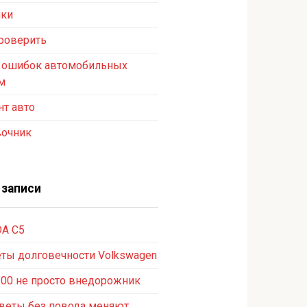
ики
роверить
 ошибок автомобильных
м
т авто
вочник
 записи
A C5
ты долговечности Volkswagen
300 не просто внедорожник
веты без повода меняют