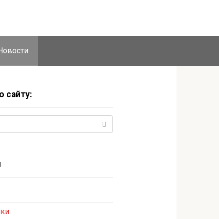
Новости
о сайту:
и
ики