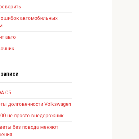
роверить
 ошибок автомобильных
м
т авто
вочник
 записи
A C5
ты долговечности Volkswagen
300 не просто внедорожник
веты без повода меняют
шения