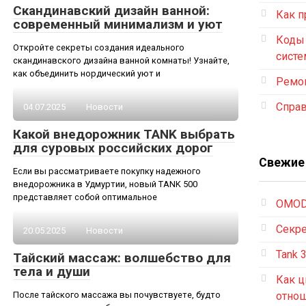
Скандинавский дизайн ванной:
Как п
современный минимализм и уют
Коды
Откройте секреты создания идеального
систе
скандинавского дизайна ванной комнаты! Узнайте,
как объединить нордический уют и
Ремон
Спра
04.07.2025
Новости
Какой внедорожник TANK выбрать
для суровых российских дорог
Свежие
Если вы рассматриваете покупку надежного
внедорожника в Удмуртии, новый TANK 500
представляет собой оптимальное
OMOD
Секре
20.05.2025
Новости
Tank 
Тайский массаж: волшебство для
тела и души
Как ц
После тайского массажа вы почувствуете, будто
отно