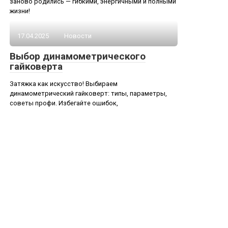
заново родились — гибкими, энергичными и полными
жизни!
17.04.2025
Новости
Выбор динамометрического
гайковерта
Затяжка как искусство! Выбираем
динамометрический гайковерт: типы, параметры,
советы профи. Избегайте ошибок,