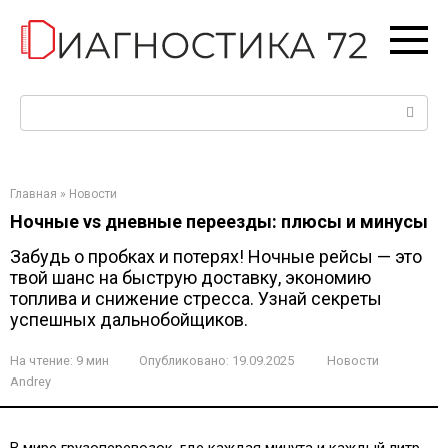
Перейти
к
контенту
Поиск:
Главная
»
Новости
Ночные vs дневные переезды: плюсы и минусы
Забудь о пробках и потерях! Ночные рейсы — это
твой шанс на быструю доставку, экономию
топлива и снижение стресса. Узнай секреты
успешных дальнобойщиков.
На чтение:
9 мин
Опубликовано:
19.09.2025
Новости
Andrey
В мире грузоперевозок, где каждая минута и каждый литр