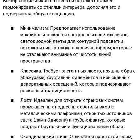
Выбор светильников на стенах и потолках должен
гармонировать со стилями интерьера‚ дополняя его и
подчеркивая общую концепцию:
Минимализм: Предполагает использование
максимально скрытых встроенных светильников‚
светодиодной ленты для контурной подсветки
потолка и ниш‚ а также лаконичных форм‚ которые
не отвлекают внимание от чистоты линий
пространства․
Классика: Требует элегантных люстр‚ изящных бра с
абажурами‚ хрустальных элементов и изысканных
декоративных освещений‚ которые подчеркивают
роскошь и традиционность․
Лофт: Идеален для открытых трековых систем‚
промышленных подвесных светильников с
металлическими плафонами‚ открытых источников
света (ламп Эдисона) и грубых фактур‚ которые
создают брутальный и функциональный образ․
Скандинавский стиль: Отличается простотой форм‚