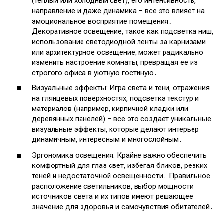
(теплый или холодный свет)‚ его интенсивность‚
направление и даже динамика – все это влияет на
эмоциональное восприятие помещения․
Декоративное освещение‚ такое как подсветка ниш‚
использование светодиодной ленты за карнизами
или архитектурное освещение‚ может радикально
изменить настроение комнаты‚ превращая ее из
строгого офиса в уютную гостиную․
Визуальные эффекты: Игра света и тени‚ отражения
на глянцевых поверхностях‚ подсветка текстур и
материалов (например‚ кирпичной кладки или
деревянных панелей) – все это создает уникальные
визуальные эффекты‚ которые делают интерьер
динамичным‚ интересным и многослойным․
Эргономика освещения: Крайне важно обеспечить
комфортный для глаз свет‚ избегая бликов‚ резких
теней и недостаточной освещенности․ Правильное
расположение светильников‚ выбор мощности
источников света и их типов имеют решающее
значение для здоровья и самочувствия обитателей․