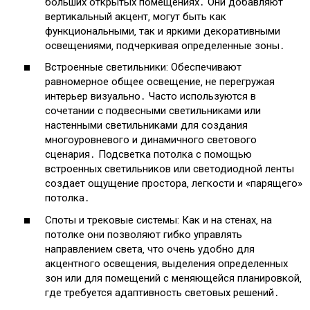
больших открытых помещениях․ Они добавляют
вертикальный акцент‚ могут быть как
функциональными‚ так и яркими декоративными
освещениями‚ подчеркивая определенные зоны․
Встроенные светильники: Обеспечивают
равномерное общее освещение‚ не перегружая
интерьер визуально․ Часто используются в
сочетании с подвесными светильниками или
настенными светильниками для создания
многоуровневого и динамичного светового
сценария․ Подсветка потолка с помощью
встроенных светильников или светодиодной ленты
создает ощущение простора‚ легкости и «парящего»
потолка․
Споты и трековые системы: Как и на стенах‚ на
потолке они позволяют гибко управлять
направлением света‚ что очень удобно для
акцентного освещения‚ выделения определенных
зон или для помещений с меняющейся планировкой‚
где требуется адаптивность световых решений․