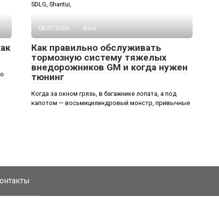
SDLG, Shantui,
08.07.2026
Блог
как
Как правильно обслуживать
тормозную систему тяжелых
внедорожников GM и когда нужен
но
тюнинг
Когда за окном грязь, в багажнике лопата, а под
капотом — восьмицилиндровый монстр, привычные
онтакты