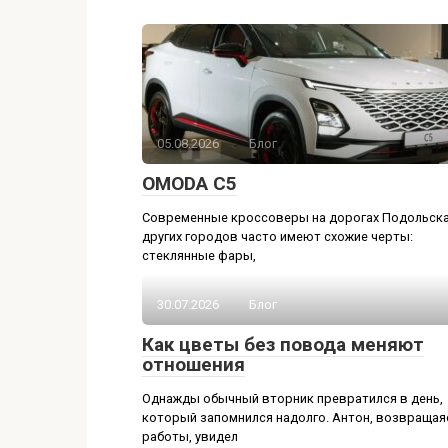
05.08.2026
Блог
OMODA C5
Современные кроссоверы на дорогах Подольска
других городов часто имеют схожие черты:
стеклянные фары,
30.07.2026
Блог
Как цветы без повода меняют
отношения
Однажды обычный вторник превратился в день,
который запомнился надолго. Антон, возвращая
работы, увидел