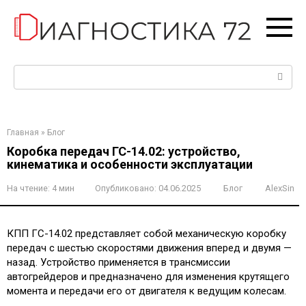
Перейти
к
контенту
Поиск:
Главная
»
Блог
Коробка передач ГС-14.02: устройство,
кинематика и особенности эксплуатации
На чтение:
4 мин
Опубликовано:
04.06.2025
Блог
AlexSin
КПП ГС-14.02 представляет собой механическую коробку
передач с шестью скоростями движения вперед и двумя —
назад. Устройство применяется в трансмиссии
автогрейдеров и предназначено для изменения крутящего
момента и передачи его от двигателя к ведущим колесам.