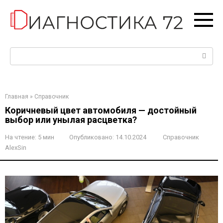
Перейти
к
контенту
Поиск:
Главная
»
Справочник
Коричневый цвет автомобиля — достойный
выбор или унылая расцветка?
На чтение:
5 мин
Опубликовано:
14.10.2024
Справочник
AlexSin