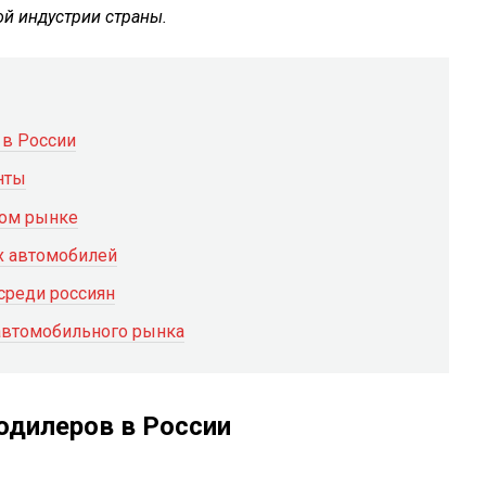
й индустрии страны.
 в России
нты
ком рынке
х автомобилей
среди россиян
автомобильного рынка
одилеров в России