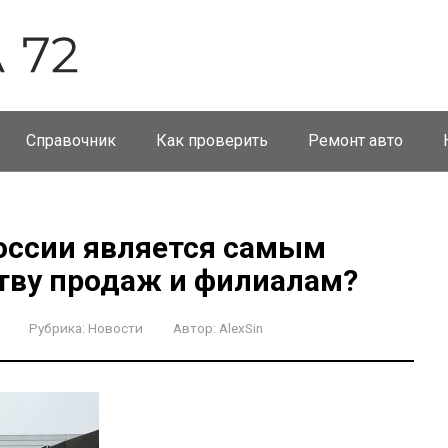
Справочник
Как проверить
Ремонт авто
России является самым
тву продаж и филиалам?
Рубрика:
Новости
Автор:
AlexSin