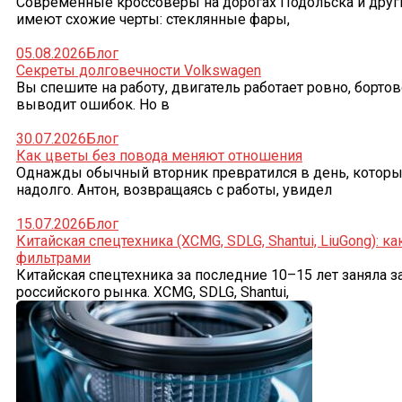
Современные кроссоверы на дорогах Подольска и други
имеют схожие черты: стеклянные фары,
05.08.2026
Блог
Секреты долговечности Volkswagen
Вы спешите на работу, двигатель работает ровно, борто
выводит ошибок. Но в
30.07.2026
Блог
Как цветы без повода меняют отношения
Однажды обычный вторник превратился в день, которы
надолго. Антон, возвращаясь с работы, увидел
15.07.2026
Блог
Китайская спецтехника (XCMG, SDLG, Shantui, LiuGong): к
фильтрами
Китайская спецтехника за последние 10–15 лет заняла
российского рынка. XCMG, SDLG, Shantui,