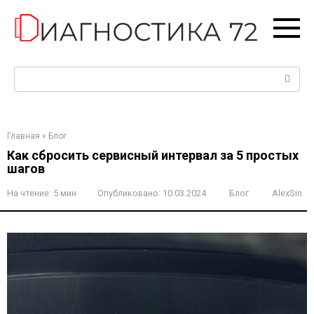
Перейти
к
контенту
Поиск:
Главная
»
Блог
Как сбросить сервисный интервал за 5 простых
шагов
На чтение:
5 мин
Опубликовано:
10.03.2024
Блог
AlexSin