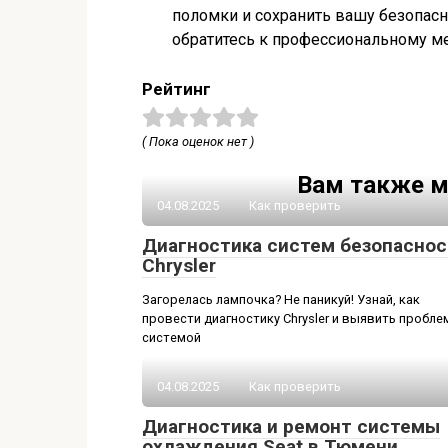
поломки и сохранить вашу безопасн
обратитесь к профессиональному ме
Рейтинг
( Пока оценок нет )
Вам также м
04.08.2025
Как проверить
Диагностика систем безопаснос
Chrysler
Загорелась лампочка? Не паникуй! Узнай, как
провести диагностику Chrysler и выявить пробле
системой
04.08.2025
Как проверить
Диагностика и ремонт системы
охлаждения Seat в Тюмени