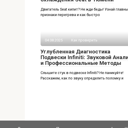
Двигатель Seat кипит? Не жди беды! Узнай главн
признаки перегрева и как быстро
04.08.2025
Как проверить
Углубленная Диагностика
Подвески Infiniti: Звуковой Анал
и Профессиональные Методы
Слышите стук в подвеске Infiniti? Не паникуйте!
Расскажем, как по звуку определить поломку и