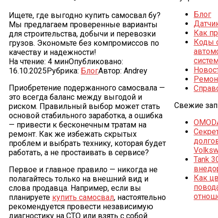
Блог
Ищете, где выгодно купить самосвал бу?
Датчи
Мы предлагаем проверенные варианты
Как п
для строительства, добычи и перевозки
Коды 
грузов. Экономьте без компромиссов по
автом
качеству и надежности!
систе
На чтение:
4 мин
Опубликовано:
Новос
16.10.2025
Рубрика:
Блог
Автор:
Andrey
Ремон
Приобретение подержанного самосвала —
Справ
это всегда баланс между выгодой и
Свежие зап
риском. Правильный выбор может стать
основой стабильного заработка, а ошибка
OMODA
— привести к бесконечным тратам на
Секре
ремонт. Как же избежать скрытых
долго
проблем и выбрать технику, которая будет
Volks
работать, а не простаивать в сервисе?
Tank 3
внедо
Первое и главное правило — никогда не
Как ц
полагайтесь только на внешний вид и
повод
слова продавца. Например, если вы
отнош
планируете
купить самосвал
, настоятельно
рекомендуется провести независимую
диагностику на СТО или взять с собой