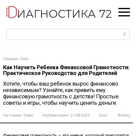
Перейти
к
контенту
Поиск:
Главная
»
Блог
Как Научить Ребенка Финансовой Грамотности:
Практическое Руководство для Родителей
Хотите, чтобы ваш ребенок вырос финансово
независимым? Узнайте, как привить ему
финансовую грамотность с детства! Простые
советы и игры, чтобы научить ценить деньги.
На чтение:
5 мин
Опубликовано:
21.08.2025
Блог
Andrey
Финансовая грамотность – это навык, который пригодится