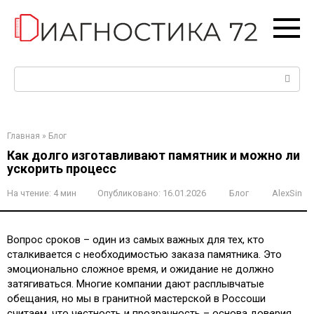
Перейти
к
контенту
Поиск:
Главная
»
Блог
Как долго изготавливают памятник и можно ли
ускорить процесс
На чтение:
4 мин
Опубликовано:
16.01.2026
Блог
AlexSin
Вопрос сроков – один из самых важных для тех, кто
сталкивается с необходимостью заказа памятника. Это
эмоционально сложное время, и ожидание не должно
затягиваться. Многие компании дают расплывчатые
обещания, но мы в гранитной мастерской в Россоши
считаем, что честность и прозрачность – основа доверия.