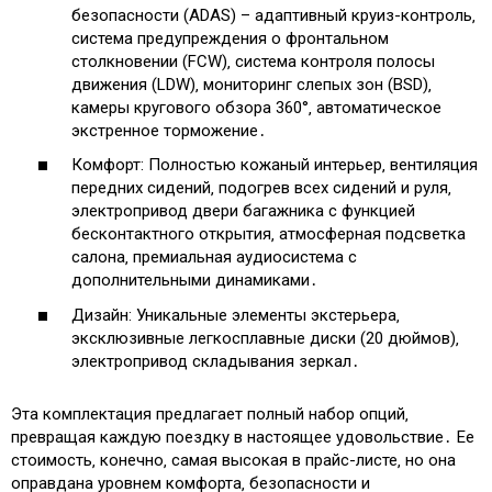
безопасности (ADAS) – адаптивный круиз-контроль‚
система предупреждения о фронтальном
столкновении (FCW)‚ система контроля полосы
движения (LDW)‚ мониторинг слепых зон (BSD)‚
камеры кругового обзора 360°‚ автоматическое
экстренное торможение․
Комфорт: Полностью кожаный интерьер‚ вентиляция
передних сидений‚ подогрев всех сидений и руля‚
электропривод двери багажника с функцией
бесконтактного открытия‚ атмосферная подсветка
салона‚ премиальная аудиосистема с
дополнительными динамиками․
Дизайн: Уникальные элементы экстерьера‚
эксклюзивные легкосплавные диски (20 дюймов)‚
электропривод складывания зеркал․
Эта комплектация предлагает полный набор опций‚
превращая каждую поездку в настоящее удовольствие․ Ее
стоимость‚ конечно‚ самая высокая в прайс-листе‚ но она
оправдана уровнем комфорта‚ безопасности и