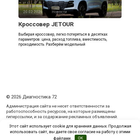
20.02.2026
Новости
Кроссовер JETOUR
Выбирая кроссовер, легко потеряться в десятках
параметров: цена, расход топлива, вместимость,
проходимость. Разберём модельный
© 2026 Диагностика 72
Администрация сайта не несет ответственности за
работоспособность ресурсов, на которые размещены
гиперссылки, и за содержание рекламных объявлений.
Администрация сайта может не разделять мнения
Этот сайт использует cookie для хранения данных. Продолжая
авторов статей, размещённых на сайте diagnostika72.ru.
использовать сайт, вы даете свое согласие на работу с этими
файлами.
OK