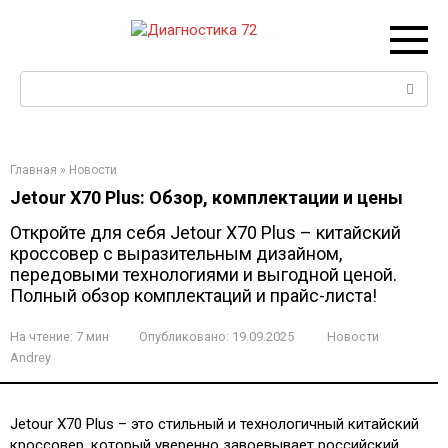
Перейти
к
контенту
Поиск:
Главная
»
Новости
Jetour X70 Plus: Обзор, комплектации и цены
Откройте для себя Jetour X70 Plus – китайский
кроссовер с выразительным дизайном,
передовыми технологиями и выгодной ценой.
Полный обзор комплектаций и прайс-листа!
На чтение:
7 мин
Опубликовано:
19.09.2025
Новости
Andrey
Jetour X70 Plus – это стильный и технологичный китайский
кроссовер‚ который уверенно завоевывает российский