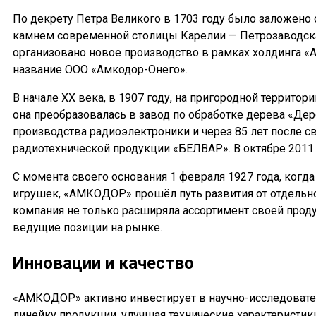
По декрету Петра Великого в 1703 году было заложено
камнем современной столицы Карелии — Петрозаводска. 
организовано новое производство в рамках холдинга 
название ООО «Амкодор-Онего».
В начале XX века, в 1907 году, на пригородной террит
она преобразовалась в завод по обработке дерева «Де
производства радиоэлектроники и через 85 лет после 
радиотехнической продукции «БЕЛВАР». В октябре 201
С момента своего основания 1 февраля 1927 года, когд
игрушек, «АМКОДОР» прошёл путь развития от отдельн
компания не только расширяла ассортимент своей проду
ведущие позиции на рынке.
Инновации и качество
«АМКОДОР» активно инвестирует в научно-исследовател
линейку продукции, улучшая технические характеристик