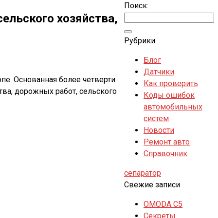
Поиск:
ельского хозяйства,
Рубрики
Блог
Датчики
пе. Основанная более четверти
Как проверить
ва, дорожных работ, сельского
Коды ошибок
автомобильных
систем
Новости
Ремонт авто
Справочник
сепаратор
Свежие записи
OMODA C5
Секреты