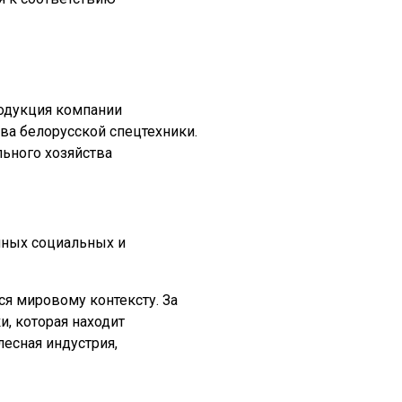
одукция компании
тва белорусской спецтехники.
ичных социальных и
я мировому контексту. За
, которая находит
лесная индустрия,