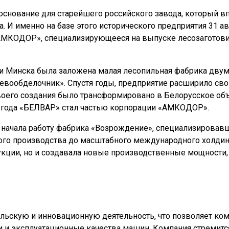
 основание для старейшего российского завода, который 
И именно на базе этого исторического предприятия 31 ав
«АМКОДОР», специализирующееся на выпуске лесозаготови
ории Минска была заложена малая лесопильная фабрика дв
ревообделочник». Спустя годы, предприятие расширило св
своего создания было трансформировано в Белорусское о
1 года «БЕЛВАР» стал частью корпорации «АМКОДОР».
а начала работу фабрика «Возрождение», специализировав
ого производства до масштабного международного холдин
кции, но и создавала новые производственные мощности, 
ьскую и инновационную деятельность, что позволяет ком
и и эксплуатационные качества машин. Компания стремитс