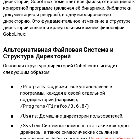
директорий, GoboLinux помещает все файлы, относящиеся к
конкретной программе (включая её бинарники, библиотеки,
документацию и ресурсы), в одну изолированную
директорию. Это фундаментальное изменение в структуре
директорий является краеугольным камнем философии
GoboLinux;
Альтернативная Файловая Система и
Структура Директорий
Основная структура директорий GoboLinux выглядит
следующим образом:
/Programs
: Содержит все установленные
программы, каждая в своей отдельной
поддиректории (например,
/Programs/Firefox/3.6.8/
).
/Users
: Домашние директории пользователей.
/System
: Системные компоненты, такие как ядро,
драйверы, а также символические ссылки на
исполняемые файлы программ.
Релиз дистрибутива