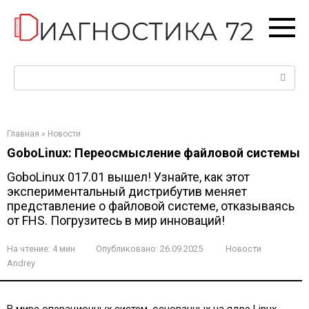
Перейти
к
контенту
Поиск:
Главная
»
Новости
GoboLinux: Переосмысление файловой системы
GoboLinux 017.01 вышел! Узнайте, как этот
экспериментальный дистрибутив меняет
представление о файловой системе, отказываясь
от FHS. Погрузитесь в мир инноваций!
На чтение:
4 мин
Опубликовано:
26.09.2025
Новости
Andrey
В мире операционных систем, основанных на ядре Linux,