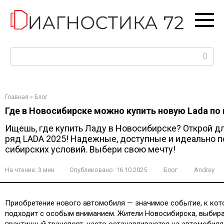
Перейти
к
контенту
Поиск:
Главная
»
Блог
Где в Новосибирске можно купить новую Lada по
Ищешь, где купить Ладу в Новосибирске? Открой д
ряд LADA 2025! Надежные, доступные и идеально 
сибирских условий. Выбери свою мечту!
На чтение:
3 мин
Опубликовано:
16.10.2025
Блог
Andrey
Приобретение нового автомобиля — значимое событие, к ко
подходит с особым вниманием. Жители Новосибирска, выбир
практичный транспорт, часто останавливаются на автомобиля