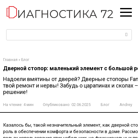
Перейти
к
контенту
Поиск:
Главная
»
Блог
Дверной стопор: маленький элемент с большой 
Надоели вмятины от дверей? Дверные стопоры Fan
твой ремонт и нервы! Забудь о царапинах и сколах –
решение!
На чтение:
4 мин
Опубликовано:
02.06.2025
Блог
Andrey
Казалось бы‚ такой незначительный элемент‚ как дверной сто
роль в обеспечении комфорта и безопасности в доме. Рассмо
пользу использования этих небольших‚ но функциональных п