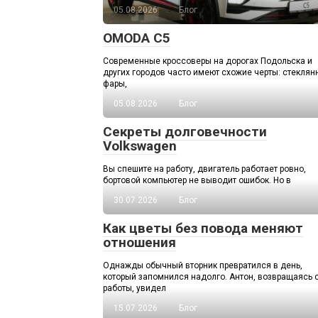
05.08.2026
Блог
OMODA C5
Современные кроссоверы на дорогах Подольска и
других городов часто имеют схожие черты: стекля
фары,
05.08.2026
Блог
Секреты долговечности
Volkswagen
Вы спешите на работу, двигатель работает ровно,
бортовой компьютер не выводит ошибок. Но в
30.07.2026
Блог
Как цветы без повода меняют
отношения
Однажды обычный вторник превратился в день,
который запомнился надолго. Антон, возвращаясь 
работы, увидел
15.07.2026
Блог